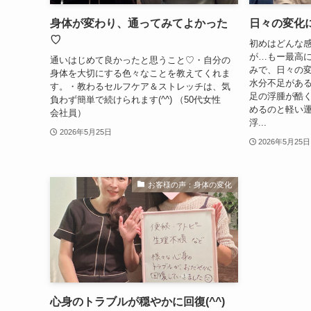
身体が変わり、通ってみてよかった
日々の変化
♡
初めはどんな
が…もー最高に
通いはじめて良かったと思うこと♡・自分の
みで、日々の
身体を大切にする色々なことを教えてくれま
水分不足があ
す。・教わるセルフケア＆ストレッチは、気
足の浮腫が酷
負わず簡単で続けられます(^^) （50代女性
めるのと軽い運
会社員）
浮...
2026年5月25日
2026年5月25日
お客様の声：身体の変化
心身のトラブルが穏やかに回復(^^)