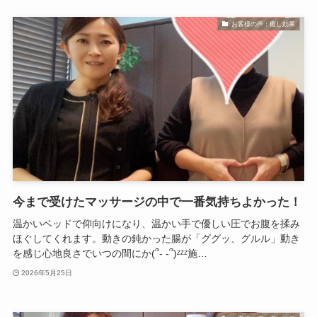
お客様の声：癒し効果
今まで受けたマッサージの中で一番気持ちよかった！
温かいベッドで仰向けになり、温かい手で優しい圧でお腹を揉み
ほぐしてくれます。動きの鈍かった腸が「ググッ、グルル」動き
を感じ心地良さでいつの間にか(՞- -՞)ᶻᶻᶻ施…
2026年5月25日