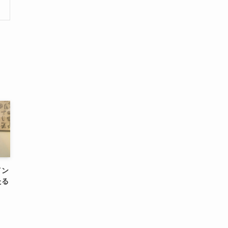
イン
たる