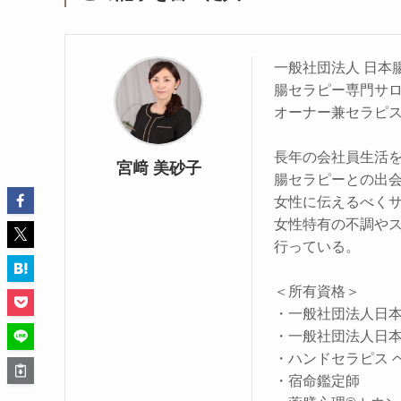
一般社団法人 日本
腸セラピー専門サロンh
オーナー兼セラピ
長年の会社員生活を
宮﨑 美砂子
腸セラピーとの出
女性に伝えるべくサ
女性特有の不調や
行っている。
＜所有資格＞
・一般社団法人日本
・一般社団法人日本
・ハンドセラピス 
・宿命鑑定師