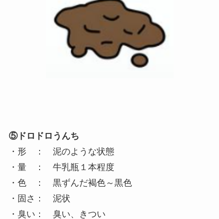
⑤ドロドロうんち
・形 ： 泥のような状態
・量 ： 牛乳瓶１本程度
・色 ： 黒ずんだ褐色～黒色
・固さ： 泥状
・臭い： 臭い、きつい