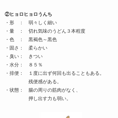
②
ヒョロヒョロうんち
・形 ： 弱々しく細い
・量 ： 切れ気味のうどん３本程度
・色 ： 黒褐色～黒色
・固さ： 柔らかい
・臭い： きつい
・水分： ８５％
・排便： １度に出ず何回も出ることもある。
残便感がある。
・状態： 腸の周りの筋肉がなく、
押し出す力も弱い。