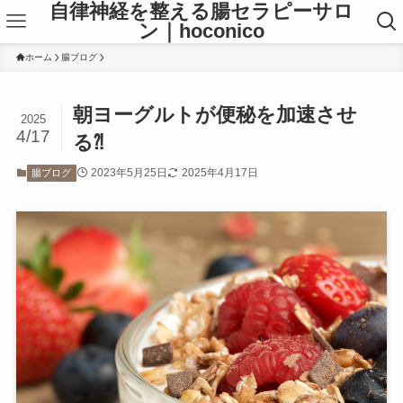
自律神経を整える腸セラピーサロ
ン｜hoconico
ホーム
腸ブログ
朝ヨーグルトが便秘を加速させ
2025
4/17
る⁈
2023年5月25日
2025年4月17日
腸ブログ